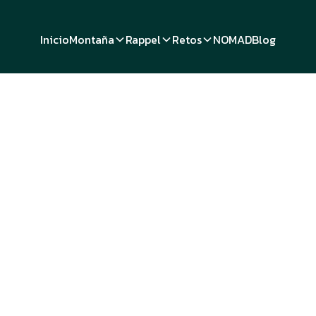
Inicio
Montaña
Rappel
Retos
NOMAD
Blog
Entretenimiento
 batalla de 
Nahuales