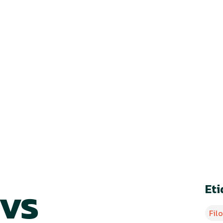
September 16, 2024
•
3 min de lectura
vs
Et
Fil