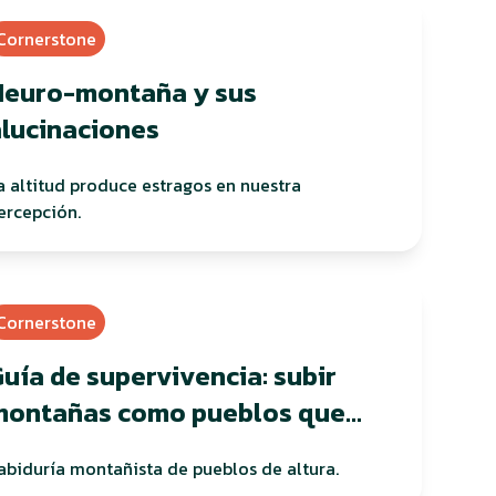
Cornerstone
Neuro-montaña y sus
alucinaciones
a altitud produce estragos en nuestra
ercepción.
Cornerstone
uía de supervivencia: subir
montañas como pueblos que
abitan en altura
abiduría montañista de pueblos de altura.