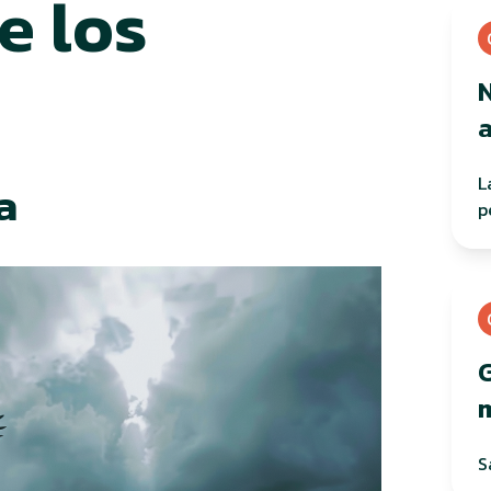
e los
L
a
p
G
h
S