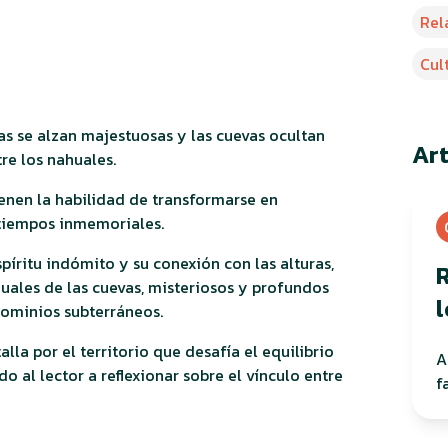
Rel
Cul
as se alzan majestuosas y las cuevas ocultan
Ar
tre los nahuales.
ienen la habilidad de transformarse en
 tiempos inmemoriales.
píritu indómito y su conexión con las alturas,
R
huales de las cuevas, misteriosos y profundos
l
dominios subterráneos.
lla por el territorio que desafía el equilibrio
A
o al lector a reflexionar sobre el vínculo entre
f