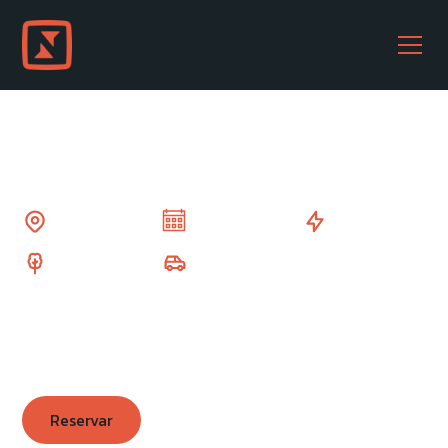
Sótano de Popócatl
Veracruz
2 días
Moderado
7
Salida: CDMX · Puebla
arbolitos
MXN 5,450
Desde
Reservar