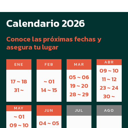
Calendario 2026
Conoce las próximas fechas y
asegura tu lugar
ABR
ENE
FEB
MAR
09 ~ 10
05 ~ 06
11 ~ 12
17 ~ 18
~ 01
19 ~ 20
23 ~ 24
31 ~
14 ~ 15
28 ~ 29
30 ~
MAY
JUN
JUL
AGO
~ 01
04 ~ 05
09 ~ 10