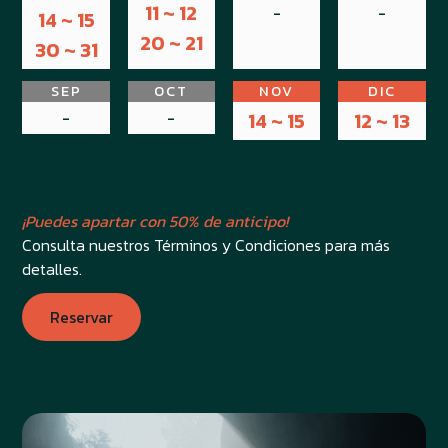
11 ~ 12
-
-
14 ~ 15
20 ~ 21
30 ~ 31
SEP
OCT
NOV
DIC
-
-
14 ~ 15
12 ~ 13
¡Puedes apartar con 50% de anticipo!
Consulta nuestros Términos y Condiciones para más
detalles.
Reservar