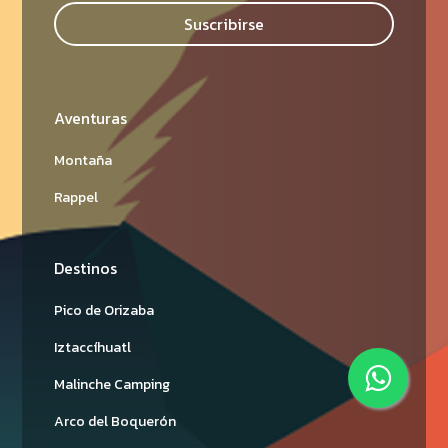
Suscribirse
Aventuras
Montaña
Rappel
Destinos
Pico de Orizaba
Iztaccíhuatl
Malinche Camping
Arco del Boquerón