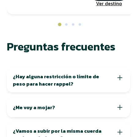
Ver destino
Preguntas frecuentes
¿Hay alguna restricción o límite de
peso para hacer rappel?
Nuestra recomendación es no exceder los 110 kg,
¿Me voy a mojar?
aunque en realidad lo que más limita el rappel
es la talla de cintura ya que los arneses tienen
medidas máximas de entre 105 y 120 cm,
Sí, aunque tú decides qué tanto. Durante el
¿Vamos a subir por la misma cuerda
dependiendo del modelo.
rappel, la brisa de la cascada llega de forma