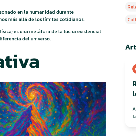
Rel
esonado en la humanidad durante
os más allá de los límites cotidianos.
Cul
sica; es una metáfora de la lucha existencial
diferencia del universo.
Ar
ativa
R
l
A
f