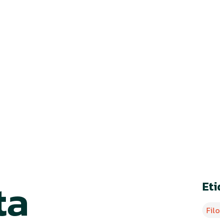
June 23, 2025
•
3 min de lectura
ta
Et
Fil