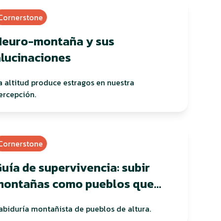
Cornerstone
Neuro-montaña y sus
alucinaciones
a altitud produce estragos en nuestra
ercepción.
Cornerstone
uía de supervivencia: subir
montañas como pueblos que
abitan en altura
abiduría montañista de pueblos de altura.