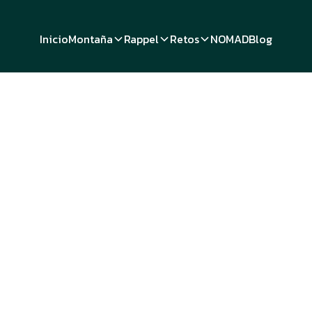
Inicio
Montaña
Rappel
Retos
NOMAD
Blog
Cornerstone
calar montañ
una filosofí