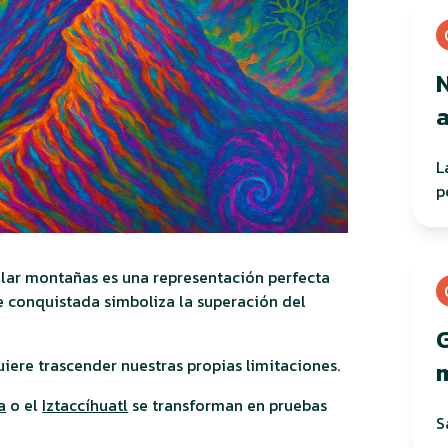
L
p
calar montañas es una representación perfecta
e conquistada simboliza la superación del
G
iere trascender nuestras propias limitaciones.
h
a
o el
Iztaccíhuatl
se transforman en pruebas
S