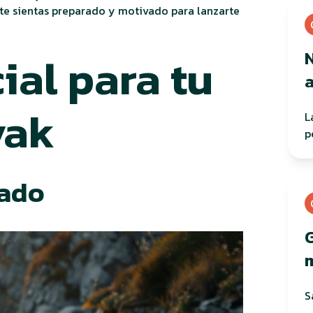
te sientas preparado y motivado para lanzarte
ial para tu
yak
L
p
uado
G
h
S