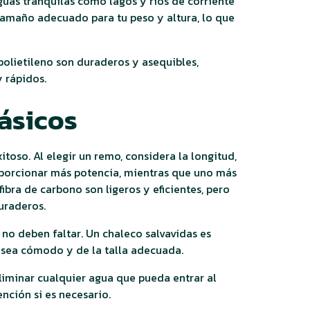
guas tranquilas como lagos y ríos de corriente
tamaño adecuado para tu peso y altura, lo que
 polietileno son duraderos y asequibles,
y rápidos.
ásicos
toso. Al elegir un remo, considera la longitud,
oporcionar más potencia, mientras que uno más
bra de carbono son ligeros y eficientes, pero
uraderos.
no deben faltar. Un chaleco salvavidas es
 sea cómodo y de la talla adecuada.
liminar cualquier agua que pueda entrar al
nción si es necesario.