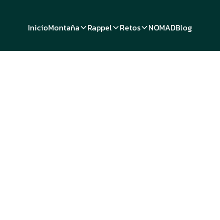
Inicio
Montaña
Rappel
Retos
NOMAD
Blog
Cornerstone
Consejos de
ayakismo pa