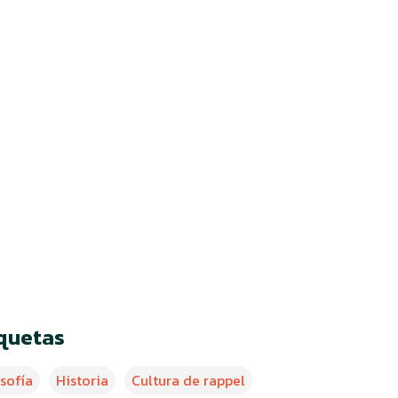
s
iquetas
osofía
Historia
Cultura de rappel