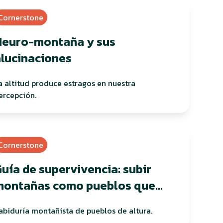
Cornerstone
Neuro-montaña y sus
alucinaciones
a altitud produce estragos en nuestra
ercepción.
Cornerstone
uía de supervivencia: subir
montañas como pueblos que
abitan en altura
abiduría montañista de pueblos de altura.