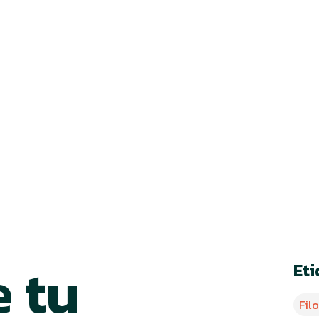
principiante
September 27, 2024
•
4 min de lectura
e tu
Et
Fil