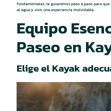
fundamentales, te guiaremos paso a paso para que 
al agua y vivir una experiencia inolvidable.
Equipo Esenc
Paseo en Ka
Elige el Kayak adec